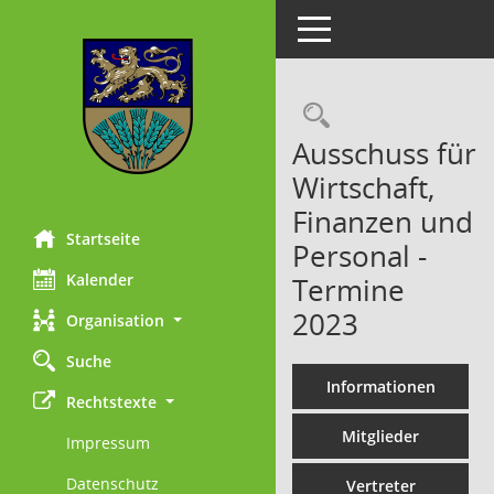
Toggle navigation
Rechercheau
Ausschuss für
Wirtschaft,
Finanzen und
Startseite
Personal -
Kalender
Termine
2023
Organisation
Suche
Informationen
Rechtstexte
Mitglieder
Impressum
Datenschutz
Vertreter