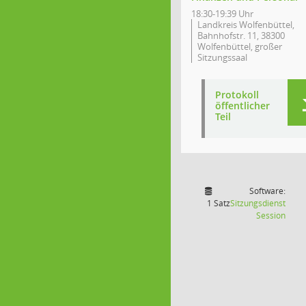
18:30-19:39 Uhr
Landkreis Wolfenbüttel,
Bahnhofstr. 11, 38300
Wolfenbüttel, großer
Sitzungssaal
Protokoll
öffentlicher
Teil
Software:
1 Satz
Sitzungsdienst
(Wird
Session