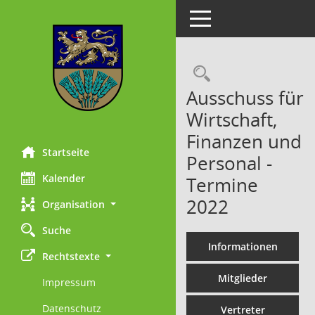
Toggle navigation
Rechercheau
Ausschuss für
Wirtschaft,
Finanzen und
Startseite
Personal -
Kalender
Termine
2022
Organisation
Suche
Informationen
Rechtstexte
Mitglieder
Impressum
Datenschutz
Vertreter