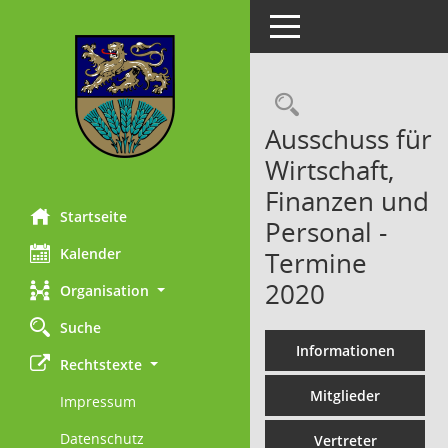
Toggle navigation
Rechercheau
Ausschuss für
Wirtschaft,
Finanzen und
Startseite
Personal -
Kalender
Termine
2020
Organisation
Suche
Informationen
Rechtstexte
Mitglieder
Impressum
Datenschutz
Vertreter