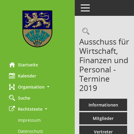
Toggle navigation
Rechercheau
Ausschuss für
Wirtschaft,
Finanzen und
Startseite
Personal -
Kalender
Termine
2019
Organisation
Suche
Informationen
Rechtstexte
Mitglieder
Impressum
Datenschutz
Vertreter