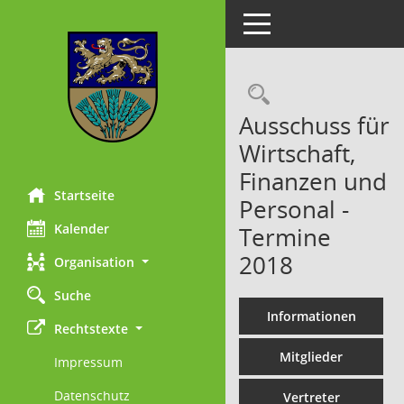
Toggle navigation
Rechercheau
Ausschuss für
Wirtschaft,
Finanzen und
Startseite
Personal -
Kalender
Termine
2018
Organisation
Suche
Informationen
Rechtstexte
Mitglieder
Impressum
Datenschutz
Vertreter