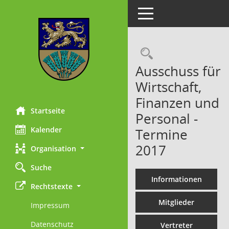
Toggle navigation
Rechercheau
Ausschuss für
Wirtschaft,
Finanzen und
Startseite
Personal -
Kalender
Termine
2017
Organisation
Suche
Informationen
Rechtstexte
Mitglieder
Impressum
Datenschutz
Vertreter