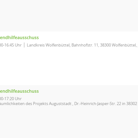
gendhilfeausschuss
00-16:45 Uhr
Landkreis Wolfenbüttel, Bahnhofstr. 11, 38300 Wolfenbüttel,
gendhilfeausschuss
00-17:20 Uhr
umlichkeiten des Projekts Auguststadt , Dr.-Heinrich-Jasper-Str. 22 in 3830