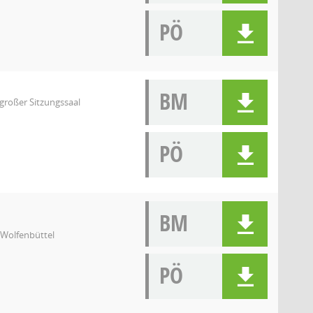
PÖ
BM
 großer Sitzungssaal
PÖ
BM
2 Wolfenbüttel
PÖ