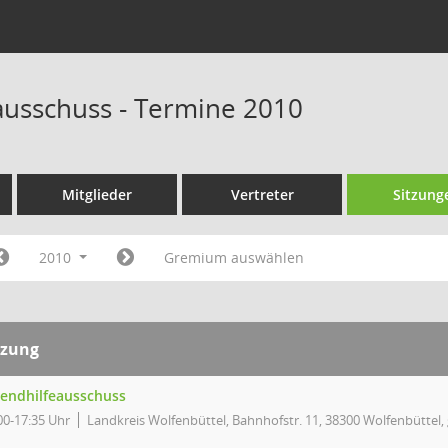
ausschuss - Termine 2010
Mitglieder
Vertreter
Sitzung
2010
Gremium auswählen
tzung
gendhilfeausschuss
00-17:35 Uhr
Landkreis Wolfenbüttel, Bahnhofstr. 11, 38300 Wolfenbüttel,