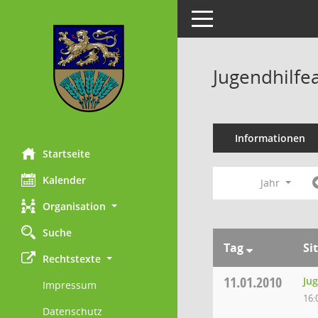
Toggle navigation
Jugendhilfe
Informationen
Startseite
Kalender
Jahr
Organisation
Suche
Tag
Si
Rechtstexte
11.01.2010
Ju
Impressum
16:
Datenschutz