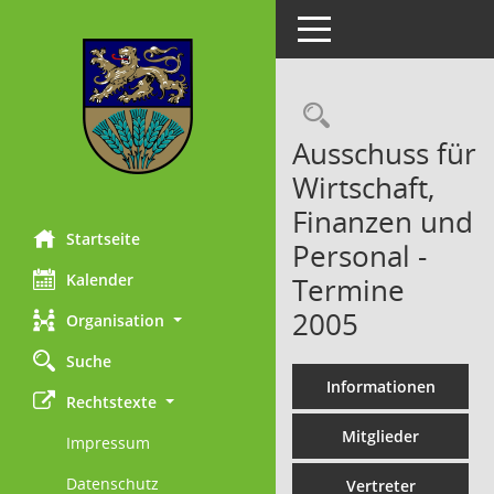
Toggle navigation
Rechercheau
Ausschuss für
Wirtschaft,
Finanzen und
Startseite
Personal -
Kalender
Termine
2005
Organisation
Suche
Informationen
Rechtstexte
Mitglieder
Impressum
Datenschutz
Vertreter