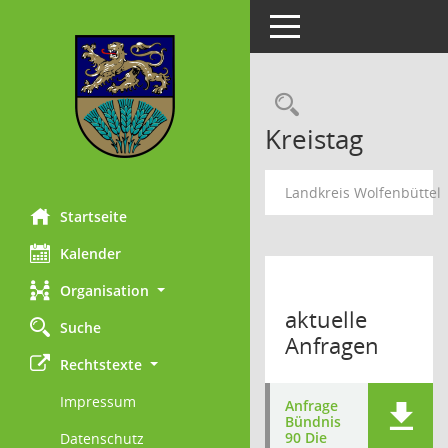
Toggle navigation
Rechercheau
Kreistag
Landkreis Wolfenbüttel
Startseite
Kalender
Organisation
aktuelle
Suche
Anfragen
Rechtstexte
Impressum
Anfrage
Bündnis
90 Die
Datenschutz