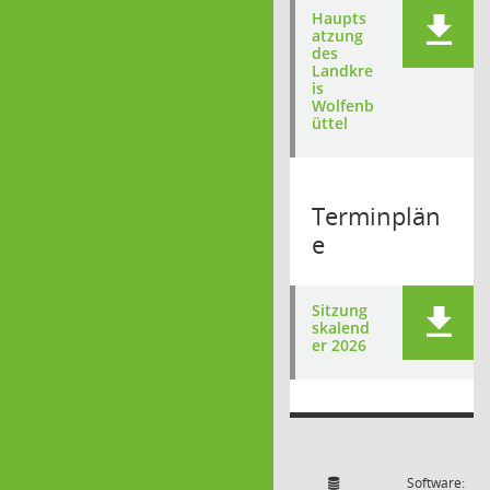
Haupts
atzung
des
Landkre
is
Wolfenb
üttel
Terminplän
e
Sitzung
skalend
er 2026
Software: