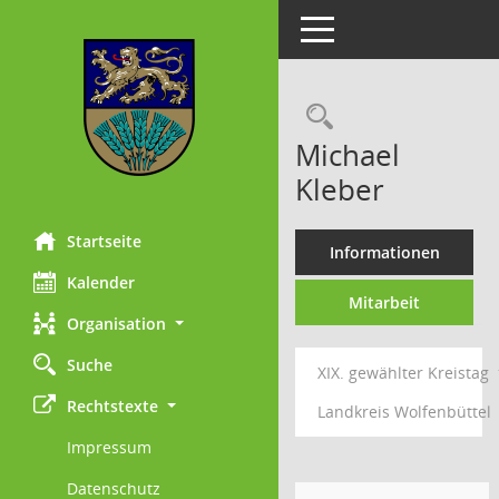
Toggle navigation
Rechercheau
Michael
Kleber
Startseite
Informationen
Kalender
Mitarbeit
Organisation
Suche
XIX. gewählter Kreistag
Rechtstexte
Landkreis Wolfenbüttel
Impressum
Datenschutz