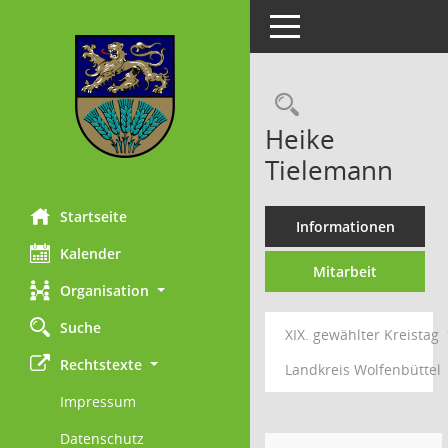
Toggle navigation
Rechercheau
Heike
Tielemann
Startseite
Informationen
Kalender
Mitarbeit
Organisation
Suche
XIX. gewählter Kreistag
Rechtstexte
Landkreis Wolfenbüttel
Impressum
Datenschutz