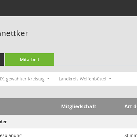
nettker
Mitarbeit
IX. gewählter Kreistag
Landkreis Wolfenbüttel
Mitgliedschaft
Art d
eder
ngsplanung
Stimm