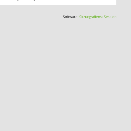
(Wird in
Software:
Sitzungsdienst
Session