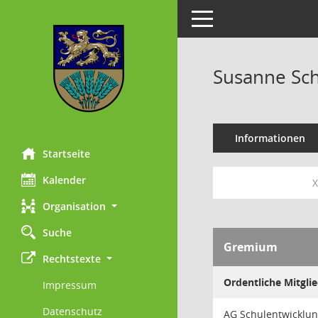
Toggle navigation
Susanne Sch
Informationen
Startseite
Kalender
X
Organisation
Suche
Gremium
Rechtstexte
Ordentliche Mitgli
Impressum
Datenschutz
AG Schulentwicklu