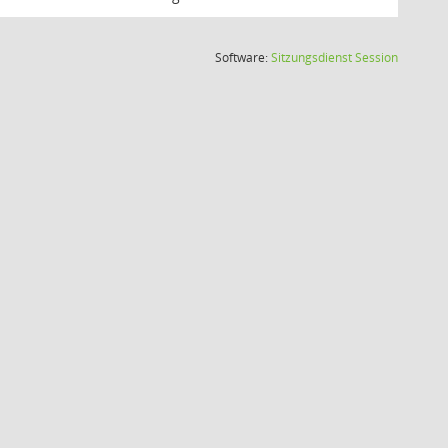
(Wird in
Software:
Sitzungsdienst
Session