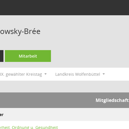
rowsky-Brée
Mitarbeit
IX. gewählter Kreistag
Landkreis Wolfenbüttel
Mitgliedschaft
er
erheit, Ordnung u. Gesundheit