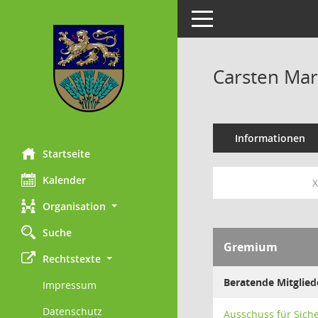
Toggle navigation
Carsten Ma
Informationen
Startseite
Kalender
X
Organisation
Suche
Gremium
Rechtstexte
Beratende Mitglied
Impressum
Datenschutz
Ausschuss für Sich