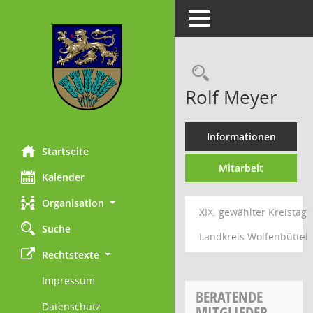
Toggle navigation
Rechercheau
Rolf Meyer
Informationen
Startseite
Mitarbeit
Kalender
Organisation
XIX. gewählter Kreistag
Suche
Landkreis Wolfenbüttel
Rechtstexte
Impressum
BERATENDE
Datenschutz
MITGLIEDER