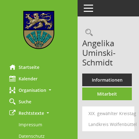
Toggle navigation
Rechercheau
Angelika
Uminski-
Schmidt
Startseite
Kalender
Informationen
Organisation
Mitarbeit
Suche
Rechtstexte
XIX. gewählter Kreistag
Landkreis Wolfenbüttel
Impressum
Datenschutz