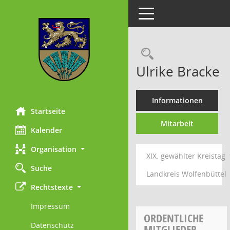
Toggle navigation
Rechercheau
Ulrike Bracke
Informationen
Startseite
Mitarbeit
Kalender
Organisation
XIX. gewählter Kreistag
Suche
Landkreis Wolfenbüttel
Rechtstexte
Impressum
ORDENTLICHE
Datenschutz
MITGLIEDER