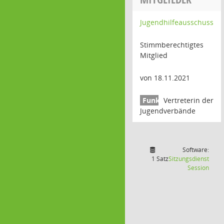
Jugendhilfeausschuss
Stimmberechtigtes
Mitglied
von 18.11.2021
Vertreterin der
Jugendverbände
Software:
1 Satz
Sitzungsdienst
(Wird
Session