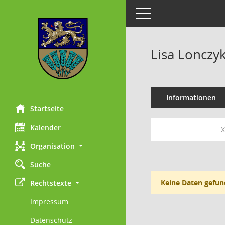
Toggle navigation
Lisa Lonczy
Informationen
Startseite
Kalender
X
Organisation
Suche
Keine Daten gefun
Rechtstexte
Impressum
Datenschutz