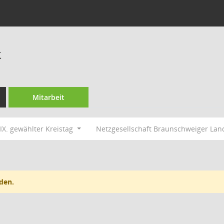
k
Mitarbeit
IX. gewählter Kreistag
Netzgesellschaft Braunschweiger La
den.