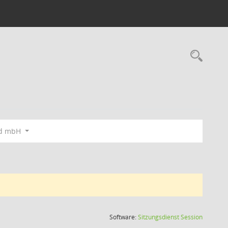
Rec
nd mbH
(Wird in
Software:
Sitzungsdienst
Session